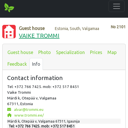
No
2101
Guest house
Estonia, South, Valgamaa
VAIKE TROMMI
Guest house
Photo
Specialization
Prices
Map
Feedback
Info
Contact information
Tel: +372 766 7425. mob: +372 517 8451
Vaike Trommi
Märdi k, Otepää v, Valgamaa
67311, Estonia
alvar@trommi.eu
www.trommi.ee/
Märdi k, Otepää v, Valgamaa 67311, Igaunija
Tel: +372 766 7425. mob: +372 517 8451