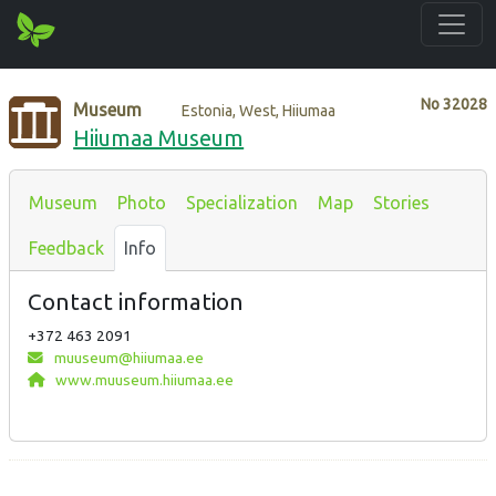
No
32028
Museum
Estonia, West, Hiiumaa
Hiiumaa Museum
Museum
Photo
Specialization
Map
Stories
Feedback
Info
Contact information
+372 463 2091
muuseum@hiiumaa.ee
www.muuseum.hiiumaa.ee