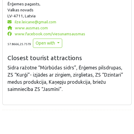
Ērģemes pagasts,
Valkas novads
LV-4711, Latvia
ilze.leicane@gmail.com
www.ausmas.com
www.facebook.com/viesunamsausmas
Open with
57.8666,25.7579
Closest tourist attractions
Sidra ražotne “Mūrbūdas sidrs”, Ērģemes pilsdrupas,
ZS “Kurģi”- izjādes ar zirgiem, zirglietas, ZS “Dzintari”
medus produkcija, Kaņepju produkcija, briežu
saimniecība ZS “Jasmīni”.