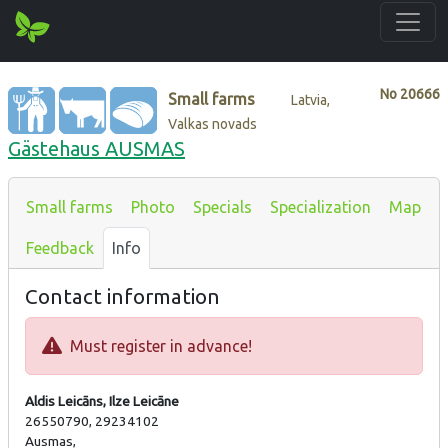
No
20666
Small farms
Latvia,
Valkas novads
Gästehaus AUSMAS
Small farms
Photo
Specials
Specialization
Map
Feedback
Info
Contact information
Must register in advance!
Aldis Leicāns, Ilze Leicāne
26550790, 29234102
Ausmas,