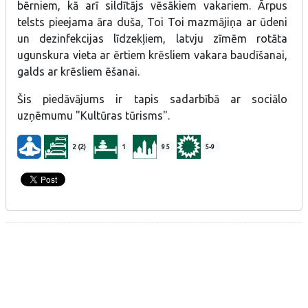
bērniem, kā arī sildītājs vēsākiem vakariem. Ārpus
telsts pieejama āra duša, Toi Toi mazmājiņa ar ūdeni
un dezinfekcijas līdzekļiem, latvju zīmēm rotāta
ugunskura vieta ar ērtiem krēsliem vakara baudīšanai,
galds ar krēsliem ēšanai.
Šis piedāvājums ir tapis sadarbībā ar sociālo
uzņēmumu "Kultūras tūrisms".
2 (2)
1
95
5-9