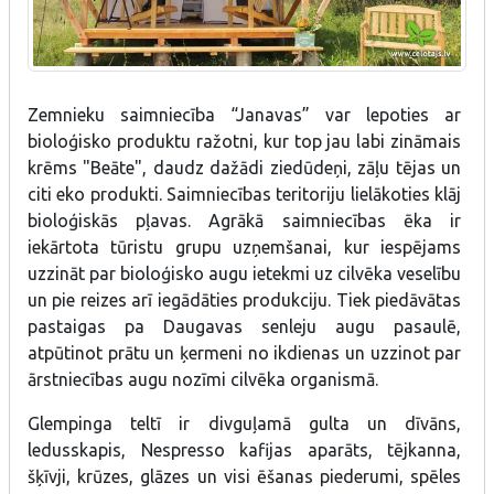
Zemnieku saimniecība “Janavas” var lepoties ar
bioloģisko produktu ražotni, kur top jau labi zināmais
krēms "Beāte", daudz dažādi ziedūdeņi, zāļu tējas un
citi eko produkti. Saimniecības teritoriju lielākoties klāj
bioloģiskās pļavas. Agrākā saimniecības ēka ir
iekārtota tūristu grupu uzņemšanai, kur iespējams
uzzināt par bioloģisko augu ietekmi uz cilvēka veselību
un pie reizes arī iegādāties produkciju. Tiek piedāvātas
pastaigas pa Daugavas senleju augu pasaulē,
atpūtinot prātu un ķermeni no ikdienas un uzzinot par
ārstniecības augu nozīmi cilvēka organismā.
Glempinga teltī ir divguļamā gulta un dīvāns,
ledusskapis, Nespresso kafijas aparāts, tējkanna,
šķīvji, krūzes, glāzes un visi ēšanas piederumi, spēles