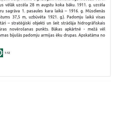
us vēlāk uzcēla 28 m augstu koka bāku. 1911. g. uzcēla
ru sagrāva 1. pasaules kara laikā – 1916. g. Mūsdienās
tums 37,5 m, uzbūvēta 1921. g.). Padomju laikā visas
tāri – stratēģiski objekti un šeit strādāja hidrogrāfiskais
jūras novērošanas punkts. Bākas apkārtnē - mežā vēl
amas bijušās padomju armijas ēku drupas. Apskatāma no
1-12