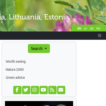
EN
LV
DE
RU
Search
Worth seeing
Natura 2000
Green advice