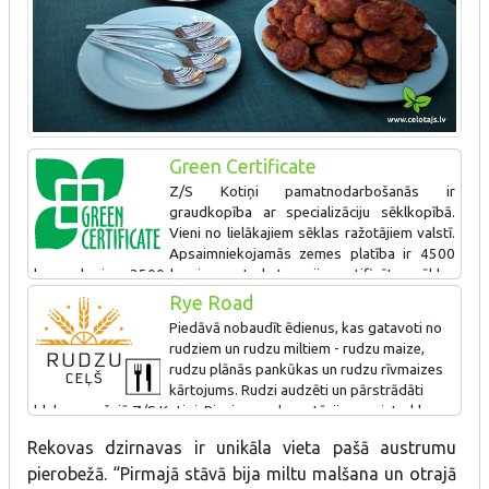
Green Certificate
Z/S Kotiņi pamatnodarbošanās ir
graudkopība ar specializāciju sēklkopībā.
Vieni no lielākajiem sēklas ražotājiem valstī.
Apsaimniekojamās zemes platība ir 4500
ha, no kuriem 3500 ha ir augstu kategoriju sertificētas sēklas
lauki. Audzē kviešus, miežus, rapsi, pupas, zirņus, auzas, rudzus,
Rye Road
eļļas rutkus, sinepes, griķus, āboliņu, sarkano auzeni, timotiņu,
Piedāvā nobaudīt ēdienus, kas gatavoti no
Speltas kviešus. Zaļais sertifikāts ir piešķirts Rekovas
rudziem un rudzu miltiem - rudzu maize,
dzirnavām, kas ir viens no Z/S Kotiņu uzņēmumiem. Šeit uzņem
rudzu plānās pankūkas un rudzu rīvmaizes
tūristus un cienā ar Latgales kulinārā mantojumu. Ēka tiek
kārtojums. Rudzi audzēti un pārstrādāti
apkurināta ar graudu atsijām, kas ir labs aprites ekonimikas
blakus esošajā Z/S Kotiņi. Pieejamas degustācijas, meistarklases
piemērs. Zaļo sertifikātu iegūst pirmo reizi.
un ekskursijas.
Rekovas dzirnavas ir unikāla vieta pašā austrumu
pierobežā. “Pirmajā stāvā bija miltu malšana un otrajā