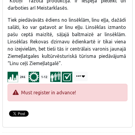
“Kotiņi’’ ražotā produkcija. Ir iespēja pieteikt un
darboties arī Meistarklasēs.
Tiek piedāvāvāts ēdiens no linsēklām, linu eļļa, dažādi
salāti, ko var gatavot ar linu eļļu. Linsēklas izmanto
pašu ceptā maizītē, sāļajā baltmaizē ar linsēklām.
Linsēklas Rekovas dzirnavu ēdienkartē ir tikai viena
no izejvielām, bet tieši tās ir centrālais varonis jaunajā
Ziemeļlatgales kultūrvēsturiskā tūrisma piedāvājumā
“Linu ceļš Ziemeļlatgalē”.
246
1-12
Must register in advance!