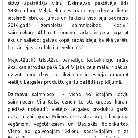
stāvā apstrādāja vilnu. Dzirnavas pastāvēja līdz
1980.gadam. Vēlāk ēka nevienam nepiederēja, lietus
ietekmē iebruka jumts un faktiski viss bija sadrupis.
2016.gadā zemnieku saimniecības “Kotiņi”
saimniekam Aldim Ločmelim radās iespēja iegādāt
ēku un saliekot galvas kopā, radās ideja, ka ēkā varētu
būt vietējās produkcijas veikaliņš.”
Majestātiskā trīsstāvu pamatīgu laukakmeņu mūra
ēka, kas atrodas pašā Balvi-Viļaka ceļa malā, ir sākusi
dzīvot jaunu dzīvi, kur ikvienam ir iespēja nobaudīt
vietējo Latgales produktu garšu dažādā izpildījumā.
Dzirnavu saimniece - viena no īstajām latvju
saimniecēm Vija Kuļša uzņem tūristu grupas, kurām
piedāvā nobaudīt vietējo Latgales produktu garšu
dažādā izpildījumā. Ēdienkarte sastāv no piedāvājuma
vegāniem, veģetāriešiem un klasiskās ēdienkartes.
Viena no galvenajām ēdienu sastāvdaļām ir zs