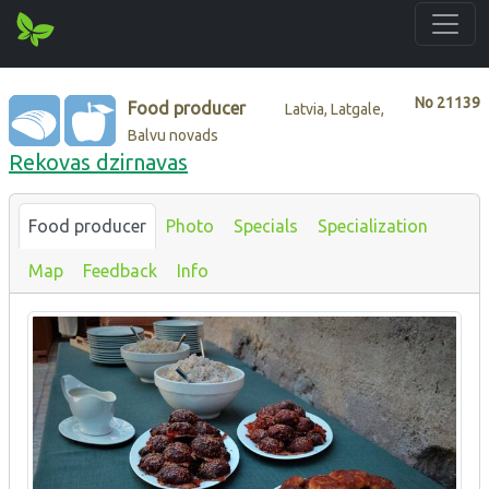
No
21139
Food producer
Latvia, Latgale,
Balvu novads
Rekovas dzirnavas
Food producer
Photo
Specials
Specialization
Map
Feedback
Info