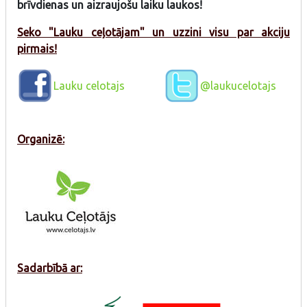
brīvdienas un aizraujošu laiku laukos!
Seko "Lauku ceļotājam" un uzzini visu par akciju
pirmais!
Lauku celotajs
@laukucelotajs
Organizē:
Sadarbībā ar: