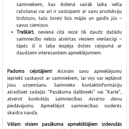
saimniekiem, kas ikdienā vairāk laika velta
ražošanai vai arī ir sastopami ar savu produkciju
tirdziņos, taču šoreiz būs mājās un gaidīs jūs –
savus ciemiņus.
Treškārt
, nevienā citā reizē tik daudz dažādu
saimniecību nebūs atvērtas viesiem vienlaicīgi –
tāpēc šī ir laba iespēja doties ceļojumā ar
daudziem interesantiem apmeklējumiem.
Padoms ceļotājiem!
Aicinām savu apmeklējumu
iepriekš saskaņot ar saimniekiem, lai viņi var ieplānot
jūsu uzņemšanu. Saimnieku kontaktinformāciju
atradīsiet sadaļās "Pasākuma dalībnieki" vai "Karte",
atverot konkrētās saimniecības
Atvērto dienu
piedāvājumu. Apmeklējot saimniecības noderēs
skaidra nauda.
Vēlam visiem pasākuma apmeklētājiem izdevušās