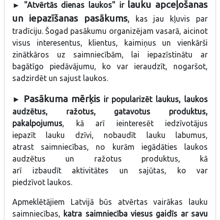
lauku apceļošanas
► "Atvērtās dienas laukos" ir
un iepazīšanas pasākums
,
kas jau kļuvis par
tradīciju. Šogad pasākumu organizējam vasarā, aicinot
visus interesentus, klientus, kaimiņus un vienkārši
zinātkāros uz saimniecībām, lai iepazīstinātu ar
bagātīgo piedāvājumu, ko var ieraudzīt, nogaršot,
sadzirdēt un sajust laukos.
Pasākuma mērķis
►
ir popularizēt laukus, laukos
audzētus, ražotus, gatavotus produktus,
pakalpojumus
, kā arī ieinteresēt iedzīvotājus
iepazīt lauku dzīvi, nobaudīt lauku labumus,
atrast saimniecības, no kurām iegādāties laukos
audzētus un ražotus produktus, kā
arī izbaudīt aktivitātes un sajūtas, ko var
piedzīvot laukos.
Apmeklētājiem Latvijā būs atvērtas vairākas lauku
saimniecības,
katra saimniecība viesus gaidīs ar savu