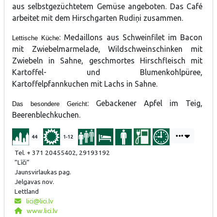
aus selbstgezüchtetem Gemüse angeboten. Das Café
arbeitet mit dem Hirschgarten Rudiņi zusammen.
: Medaillons aus Schweinfilet im Bacon
Lettische Küche
mit Zwiebelmarmelade, Wildschweinschinken mit
Zwiebeln in Sahne, geschmortes Hirschfleisch mit
Kartoffel- und Blumenkohlpüree,
Kartoffelpfannkuchen mit Lachs in Sahne.
: Gebackener Apfel im Teig,
Das besondere Gericht
Beerenblechkuchen.
44
1-12
Tel. + 371 20455402, 29193192
“Līči”
Jaunsvirlaukas pag.
Jelgavas nov.
Lettland
lici@lici.lv
www.lici.lv