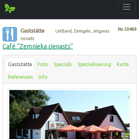
No
20469
Gaststätte
Lettland, Zemgale, Jelgavas
novads
Café "Zemnieka cienasts"
Gaststätte
Foto
Specials
Spezialisierung
Karte
Referenzen
Info