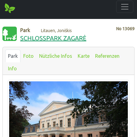
No
13069
Park
Litauen, Joniškis
SCHLOSSPARK ZAGARĖ
Park
Foto
Nützliche Infos
Karte
Referenzen
Info