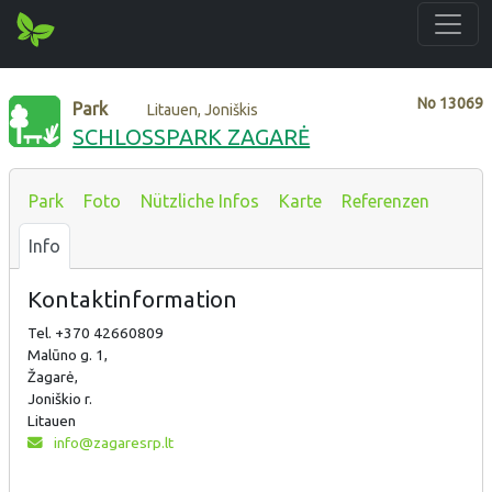
No
13069
Park
Litauen, Joniškis
SCHLOSSPARK ZAGARĖ
Park
Foto
Nützliche Infos
Karte
Referenzen
Info
Kontaktinformation
Tel. +370 42660809
Malūno g. 1,
Žagarė,
Joniškio r.
Litauen
info@zagaresrp.lt