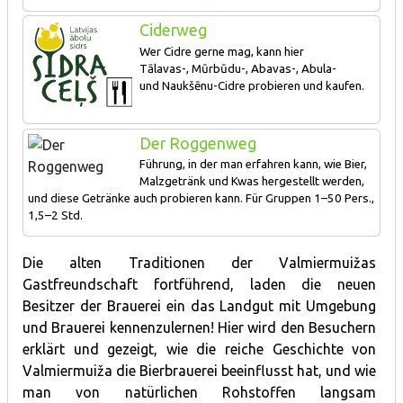
Ciderweg
Wer Cidre gerne mag, kann hier
Tālavas-, Mūrbūdu-, Abavas-, Abula-
und Naukšēnu-Cidre probieren und kaufen.
Der Roggenweg
Führung, in der man erfahren kann, wie Bier,
Malzgetränk und Kwas hergestellt werden,
und diese Getränke auch probieren kann. Für Gruppen 1–50 Pers.,
1,5–2 Std.
Möglichkeit, eine von vier Arten der Verkostung zu wählen.
Weitere Informationen:
Die alten Traditionen der Valmiermuižas
https://www.valmiermuiza.lv/ciemosanas–
Gastfreundschaft fortführend, laden die neuen
valmiermuiza/ekskursijas/
Besitzer der Brauerei ein das Landgut mit Umgebung
und Brauerei kennenzulernen! Hier wird den Besuchern
erklärt und gezeigt, wie die reiche Geschichte von
Valmiermuiža die Bierbrauerei beeinflusst hat, und wie
man von natürlichen Rohstoffen langsam