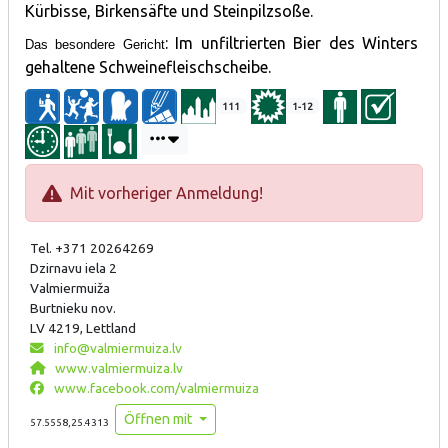
Kürbisse, Birkensäfte und Steinpilzsoße.
: Im unfiltrierten Bier des Winters
Das besondere Gericht
gehaltene Schweinefleischscheibe.
111
1-12
Mit vorheriger Anmeldung!
Tel. +371 20264269
Dzirnavu iela 2
Valmiermuiža
Burtnieku nov.
LV 4219, Lettland
info@valmiermuiza.lv
www.valmiermuiza.lv
www.facebook.com/valmiermuiza
Öffnen mit
57.5558,25.4313