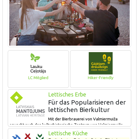
LC Mitglied
Hiker-Friendly
Lettisches Erbe
Für das Popularisieren der
lettischen Bierkultur
Mit der Bierbrauerei von Valmiermuiža
erwacht auch das kulturhistorische Zentrum von Valmiermuiža.
Während des Besuches kann man die Geschichte des Landgutes
Lettische Küche
und den Prozess des Bierbrauens von den natürlichen Rohstoffen