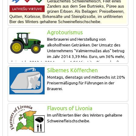
Geräuchertes Schweinefleisch, Filet eines
bis zu dem fertigen Produkt kennenlernen. Die Besichtigung der
Zanders aus dem See Burtnieks, Püree aus
Brauerei ergänzen die Verkostung des Kellerbiers und
grünen Erbsen. Als Beilagen: Preiselbeeren,
Erzählungen über traditionelle lettische Festgetränke.
Quitten, Kürbisse, Birkensäfte und Steinpilzsoße, i
m unfiltrierten
Bier des Winters gehaltene Schweinefleischscheibe.
Agrotourismus
Bierbrauerei und Herstellung von
alkoholfreien Getränken. Der Umsatz des
Unternehmens "Valmiermuižas alus" betrug
im Jahr 2014 3,39 Mio. Euro, um 36% mehr,
als im Jahr 2013. In 2014 wurden 1,86 Mio. Liter Bier verkauft,
um 27,3% mehr, als im Jahr 2013.Ungefähr 1% der
Silbernes Köfferchen
Bierproduktion wurde in 2014 nach Estland ausgeführt. In 2014
Montags, dienstags und mittwochs ist 20%
wurde mit der Unterstützung des Landförderungsdienstes in die
Preisermäßigung für Führungen in der
Entwicklung des Unternehmens "Valmiermuižas alus" ungefähr
Brauerei.
1,1 Mio. Euro investiert (in die Herstellung des Porter Bieres und
der alkoholfreien Limonade aus den in Lettland gezüchteten
Früchten und Beeren, sowie des Kwases).
Flavours of Livonia
Im unfiltrierten Bier des Winters gehaltene
Schweinefleischscheibe.