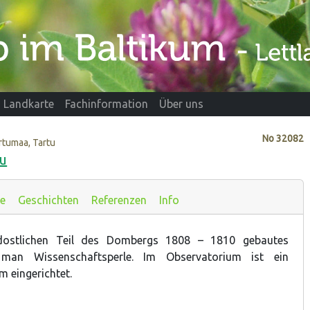
Landkarte
Fachinformation
Über uns
No
32082
rtumaa, Tartu
tu
te
Geschichten
Referenzen
Info
ostlichen Teil des Dombergs 1808 – 1810 gebautes
man Wissenschaftsperle. Im Observatorium ist ein
m eingerichtet.