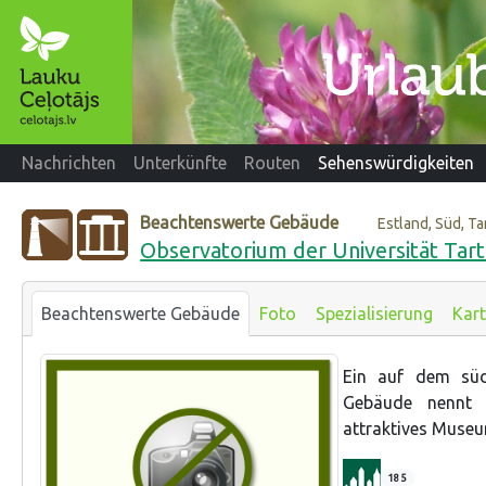
Nachrichten
Unterkünfte
Routen
Sehenswürdigkeiten
Beachtenswerte Gebäude
Estland, Süd, Ta
Observatorium der Universität Tar
Beachtenswerte Gebäude
Foto
Spezialisierung
Kar
Ein auf dem süd
Gebäude nennt 
attraktives Museu
185