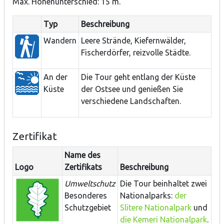
Max. Höhenunterschied: 15 m.
Typ
Beschreibung
Wandern
Leere Strände, Kiefernwälder,
Fischerdörfer, reizvolle Städte.
An der
Die Tour geht entlang der Küste
Küste
der Ostsee und genießen Sie
verschiedene Landschaften.
Zertifikat
Name des
Logo
Zertifikats
Beschreibung
Umweltschutz
Die Tour beinhaltet
zwei
Besonderes
Nationalparks
:
der
Schutzgebiet
Slitere
Nationalpark
und
die
Kemeri
Nationalpark
.