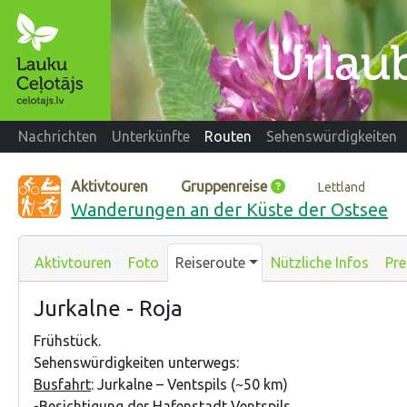
Nachrichten
Unterkünfte
Routen
Sehenswürdigkeiten
Aktivtouren
Gruppenreise
Lettland
Wanderungen an der Küste der Ostsee
Aktivtouren
Foto
Reiseroute
Nützliche Infos
Pre
Jurkalne - Roja
Frühstück.
Sehenswürdigkeiten unterwegs:
Busfahrt
: Jurkalne – Ventspils (~50 km)
-Besichtigung der Hafenstadt Ventspils