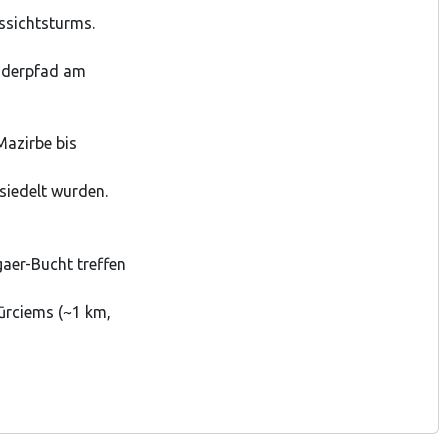
ssichtsturms.
anderpfad am
Mazirbe bis
siedelt wurden.
gaer-Bucht treffen
ūrciems (~1 km,