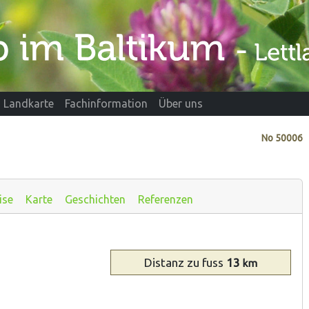
Landkarte
Fachinformation
Über uns
No
50006
ise
Karte
Geschichten
Referenzen
Distanz
zu fuss
13
km