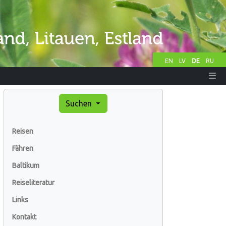
EN
LV
DE
RU
Suchen
Reisen
Fähren
Baltikum
Reiseliteratur
Links
Kontakt