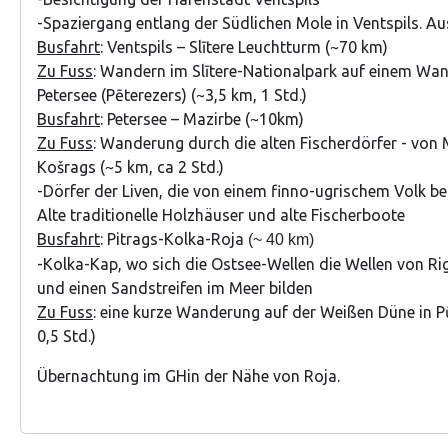
-Spaziergang entlang der Südlichen Mole in Ventspils. Au
Busfahrt
: Ventspils – Slītere Leuchtturm (~70 km)
Zu Fuss
: Wandern im Slītere-Nationalpark auf einem W
Petersee (Pēterezers) (~3,5 km, 1 Std.)
Busfahrt
: Petersee – Mazirbe (~10km)
Zu Fuss
: Wanderung durch die alten Fischerdörfer - von 
Košrags (~5 km, ca 2 Std.)
-Dörfer der Liven, die von einem finno-ugrischem Volk be
Alte traditionelle Holzhäuser und alte Fischerboote
Busfahrt
: Pitrags-Kolka-Roja
(~ 40 km)
-Kolka-Kap, wo sich die Ostsee-Wellen die Wellen von Ri
und einen Sandstreifen im Meer bilden
Zu Fuss
: eine kurze Wanderung auf der Weißen Düne in P
0,5 Std.)
Übernachtung im GHin der Nähe von Roja.