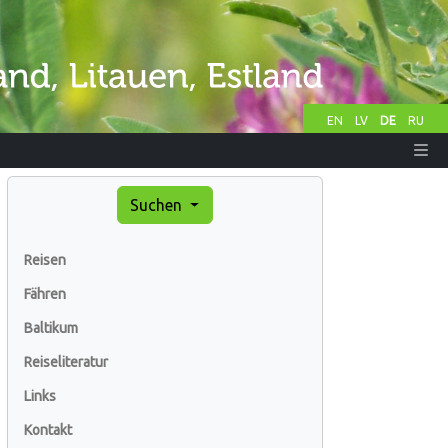
EN
LV
DE
RU
Suchen
Reisen
Fähren
Baltikum
Reiseliteratur
Links
Kontakt