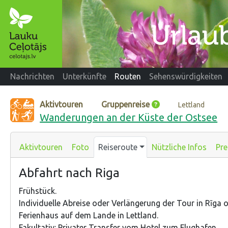
Nachrichten
Unterkünfte
Routen
Sehenswürdigkeiten
Aktivtouren
Gruppenreise
Lettland
Wanderungen an der Küste der Ostsee
Aktivtouren
Foto
Reiseroute
Nützliche Infos
Pre
Abfahrt nach Riga
Frühstück.
Individuelle Abreise oder Verlängerung der Tour in Rīga 
Ferienhaus auf dem Lande in Lettland.
Fakultativ: Privater Transfer vom Hotel zum Flughafen.