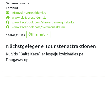
Skrīveru novads
Lettland
info@skriverusaldumi.lv
www.skriverusaldumi.lv
www.facebook.com/skriveruemocijufabrika
www.facebook.com/Skriverusaldumi
Öffnen mit
56.6463,25.1175
Nächstgelegene Touristenattraktionen
Kuģītis "Baltā Kaza" ar iespēju izvizināties pa
Daugavas upi.