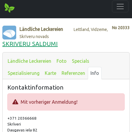
No
20333
Ländliche Leckereien
Lettland, Vidzeme,
Skrīveru novads
SKRIVERU SALDUMI
Ländliche Leckereien
Foto
Specials
Spezialisierung
Karte
Referenzen
Info
Kontaktinformation
Mit vorheriger Anmeldung!
+371 20366668
Skrīveri
Daugavas iela 82