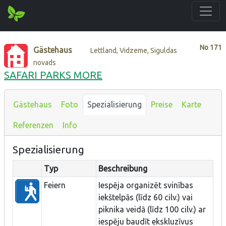
No
171
Gästehaus
Lettland, Vidzeme, Siguldas
novads
SAFARI PARKS MORE
Gästehaus
Foto
Spezialisierung
Preise
Karte
Referenzen
Info
Spezialisierung
Typ
Beschreibung
Feiern
Iespēja organizēt svinības
iekštelpās (līdz 60 cilv.) vai
piknika veidā (līdz 100 cilv.) ar
iespēju baudīt ekskluzīvus