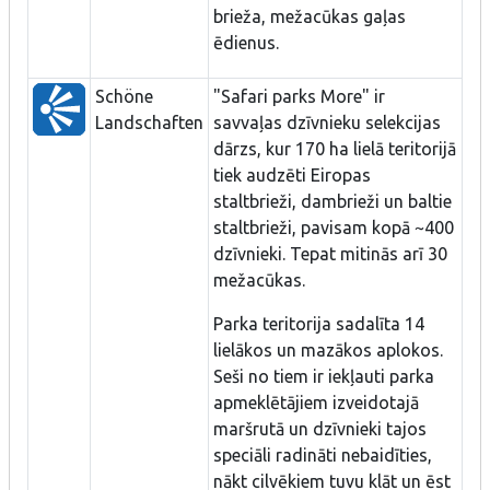
brieža, mežacūkas gaļas
ēdienus.
Schöne
"Safari parks More" ir
Landschaften
savvaļas dzīvnieku selekcijas
dārzs, kur 170 ha lielā teritorijā
tiek audzēti Eiropas
staltbrieži, dambrieži un baltie
staltbrieži, pavisam kopā ~400
dzīvnieki. Tepat mitinās arī 30
mežacūkas.
Parka teritorija sadalīta 14
lielākos un mazākos aplokos.
Seši no tiem ir iekļauti parka
apmeklētājiem izveidotajā
maršrutā un dzīvnieki tajos
speciāli radināti nebaidīties,
nākt cilvēkiem tuvu klāt un ēst