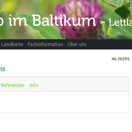
Landkarte
Fachinformation
Über uns
No
30395
ja
Referenzen
Info