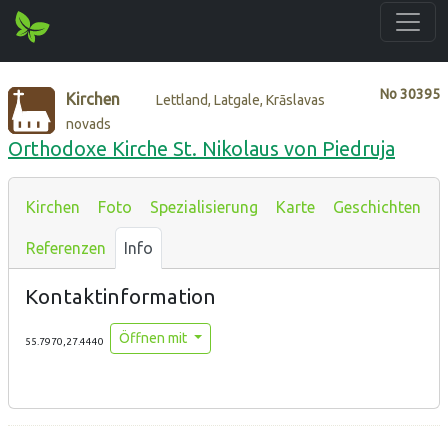
No
30395
Kirchen
Lettland, Latgale, Krāslavas
novads
Orthodoxe Kirche St. Nikolaus von Piedruja
Kirchen
Foto
Spezialisierung
Karte
Geschichten
Referenzen
Info
Kontaktinformation
Öffnen mit
55.7970,27.4440