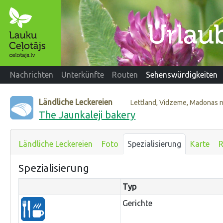
Nachrichten
Unterkünfte
Routen
Sehenswürdigkeiten
Ländliche Leckereien
Lettland, Vidzeme, Madonas 
The Jaunkaleji bakery
Ländliche Leckereien
Foto
Spezialisierung
Karte
R
Spezialisierung
Typ
Gerichte