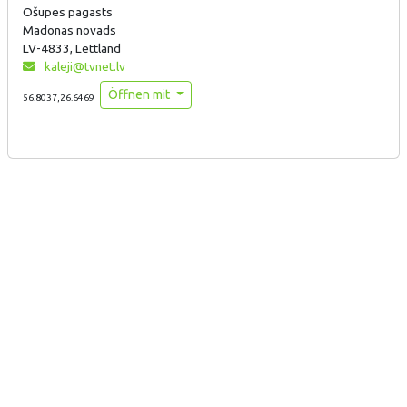
Ošupes pagasts
Madonas novads
LV-4833, Lettland
kaleji@tvnet.lv
Öffnen mit
56.8037,26.6469