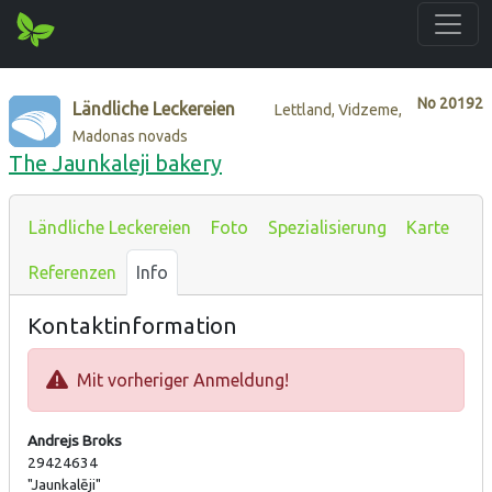
No
20192
Ländliche Leckereien
Lettland, Vidzeme,
Madonas novads
The Jaunkaleji bakery
Ländliche Leckereien
Foto
Spezialisierung
Karte
Referenzen
Info
Kontaktinformation
Mit vorheriger Anmeldung!
Andrejs Broks
29424634
"Jaunkalēji"