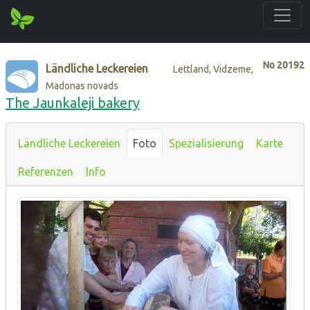
No
20192
Ländliche Leckereien
Lettland, Vidzeme,
Madonas novads
The Jaunkaleji bakery
Ländliche Leckereien
Foto
Spezialisierung
Karte
Referenzen
Info