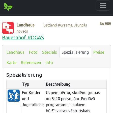
No
989
Landhaus
Lettland, Kurzeme, Jaunpils
novads
Bauernhof ROGAS
Landhaus
Foto
Specials
Spezialisierung
Preise
Karte
Referenzen
Info
Spezialisierung
Typ
Beschreibung
Für Kinder
Uzņem bērnu, skolēnu grupas
und
no 5-20 personām. Piedāvā
Jugendliche
programmu "Laukiem
būt!": vietas vēsturiskais