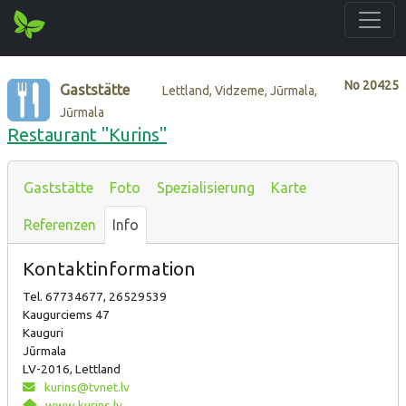
No
20425
Gaststätte
Lettland, Vidzeme, Jūrmala,
Jūrmala
Restaurant "Kurins"
Gaststätte
Foto
Spezialisierung
Karte
Referenzen
Info
Kontaktinformation
Tel. 67734677, 26529539
Kaugurciems 47
Kauguri
Jūrmala
LV-2016, Lettland
kurins@tvnet.lv
www.kurins.lv