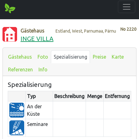
No
2220
Gästehaus
Estland, West, Parnumaa, Pärnu
INGE VILLA
Gästehaus
Foto
Spezialisierung
Preise
Karte
Referenzen
Info
Spezialisierung
Typ
Beschreibung
Menge
Entfernung
An der
Küste
Seminare