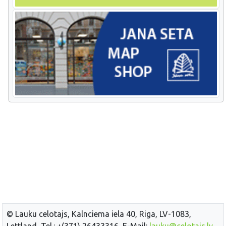
© Lauku celotajs, Kalnciema iela 40, Riga, LV-1083,