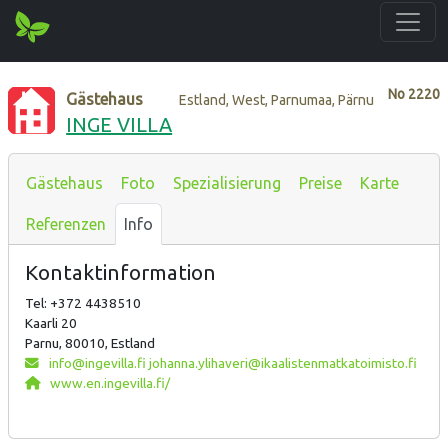
No
2220
Gästehaus
Estland, West, Parnumaa, Pärnu
INGE VILLA
Gästehaus
Foto
Spezialisierung
Preise
Karte
Referenzen
Info
Kontaktinformation
Tel: +372 4438510
Kaarli 20
Parnu, 80010, Estland
info@ingevilla.fi johanna.ylihaveri@ikaalistenmatkatoimisto.fi
www.en.ingevilla.fi/