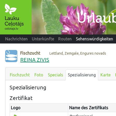
Nachrichten
Unterkünfte
Routen
Sehenswürdigkeiten
Fischzucht
Lettland, Zemgale, Engures novads
REINA ZIVIS
Fischzucht
Foto
Specials
Spezialisierung
Karte
Spezialisierung
Zertifikat
Logo
Name des Zertifikats