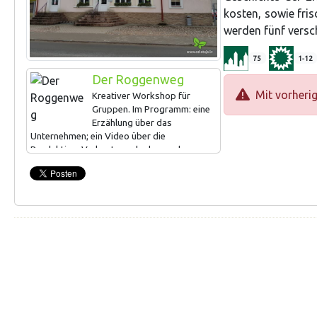
kosten, sowie fris
werden fünf vers
75
1-12
Der Roggenweg
Mit vorheri
Kreativer Workshop für
Gruppen. Im Programm: eine
Erzählung über das
Unternehmen; ein Video über die
Produktion; Verkostung der besonderen
Süßigkeiten; Führung zum Thema „Skrīveru
Gotiņa" mit der Möglichkeit, eigene
besondere Süßigkeiten selbst zu verpacken.
Dauer 1–1,5 Std. Weitere Informationen
über den Workshop:
https://skriverusaldumi.lv/lv/saldumu–
darbnica/mans_roku_darbs