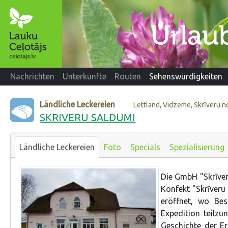
Nachrichten
Unterkünfte
Routen
Sehenswürdigkeiten
Ländliche Leckereien
Lettland, Vidzeme, Skrīveru 
SKRIVERU SALDUMI
Ländliche Leckereien
Foto
Specials
Spezialisierung
Die GmbH "Skrīveru
Konfekt "Skrīveru 
eröffnet, wo Bes
Expedition teilzu
Geschichte der E