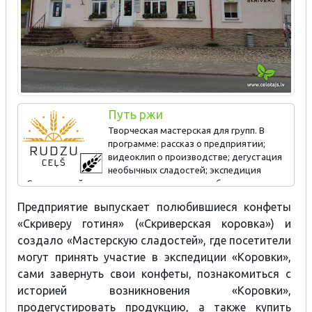
Путь ржи
Творческая мастерская для групп. В
программе: рассказ о предприятии;
видеоклип о производстве; дегустация
необычных сладостей; экспедиция
«Скриверской коровки» с возможностью собственноручно
завернуть свои особые конфеты. Продолжительность 1–1,5
Предприятие выпускает полюбившиеся конфеты
ч. Предложение мастерской:
«Скриверу готиня» («Скриверская коровка») и
https://skriverusaldumi.lv/lv/saldumu-
darbnica/mans_roku_darbs
создало «Мастерскую сладостей», где посетители
могут принять участие в экспедиции «Коровки»,
сами завернуть свои конфеты, познакомиться с
историей возникновения «Коровки»,
продегустировать продукцию, а также купить