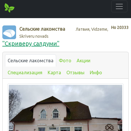
Нo
20333
Сельские лакомства
Латвия, Vidzeme,
Skrīveru novads
"Скриверу салдуми"
Сельские лакомства
Фото
Акции
Специализация
Карта
Отзывы
Инфо