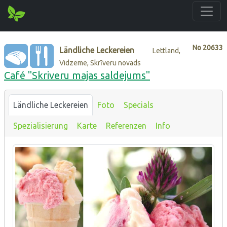
No
20633
Ländliche Leckereien
Lettland,
Vidzeme, Skrīveru novads
Café "Skriveru majas saldejums"
Ländliche Leckereien
Foto
Specials
Spezialisierung
Karte
Referenzen
Info