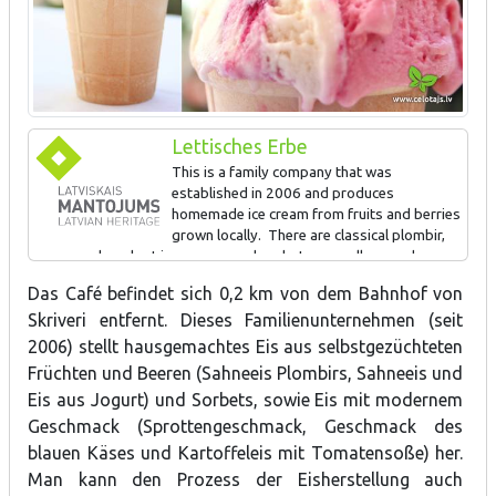
Lettisches Erbe
This is a family company that was
established in 2006 and produces
homemade ice cream from fruits and berries
grown locally. There are classical plombir,
cream and yoghurt ice creams and sorbets, as well as modern
kitchen “miracles” such as ice cream made of sprats, blue cheese,
Das Café befindet sich 0,2 km von dem Bahnhof von
horseradish and potatoes with tomato sauce. 80 different types
Skriveri entfernt. Dieses Familienunternehmen (seit
of ice cream have been produced. This is the only place in Latvia
which offers five dishes with ice cream as a side dish.
2006) stellt hausgemachtes Eis aus selbstgezüchteten
Früchten und Beeren (Sahneeis Plombirs, Sahneeis und
Eis aus Jogurt) und Sorbets, sowie Eis mit modernem
For Latvian food crafts
Geschmack (Sprottengeschmack, Geschmack des
blauen Käses und Kartoffeleis mit Tomatensoße) her.
Man kann den Prozess der Eisherstellung auch