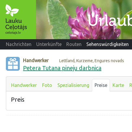
Nachrichten
Unterkünfte
Routen
Sehenswürdigkeiten
Handwerker
Lettland, Kurzeme, Engures novads
Petera Tutana pineju darbnica
Handwerker
Foto
Spezialisierung
Preise
Karte
R
Preis