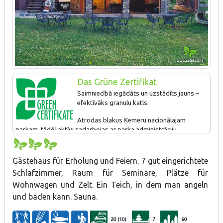
Das Grüne Zertifikat
Saimniecībā iegādāts un uzstādīts jauns –
efektīvāks granulu katls.
Atrodas blakus Ķemeru nacionālajam
parkam, tādēļ aktīvi sadarbojas ar parka administrāciju,
iekļaujoties kopējā ĶNP piedāvājumā (piemēram, piedalās
dažādos tā organizētajos pasākumos "Ceļotāju dienas" u.c.).
Sadarbojas ar vietējiem mājražotājiem un bioloģiskajām
Gästehaus für Erholung und Feiern. 7 gut eingerichtete
saimniecībām.
Schlafzimmer, Raum für Seminare, Plätze für
Wohnwagen und Zelt. Ein Teich, in dem man angeln
und baden kann. Sauna.
20 (10)
7
60