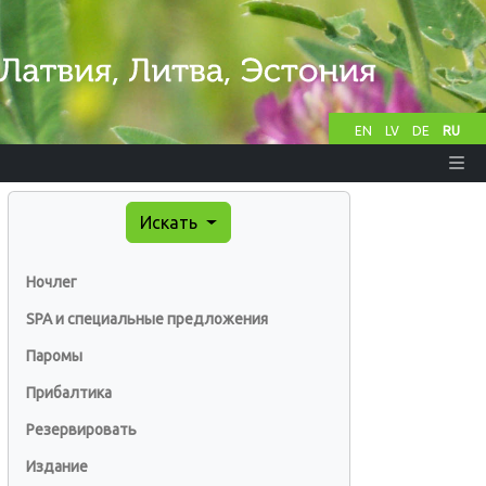
EN
LV
DE
RU
Искать
Ночлег
SPA и специальные предложения
Паромы
Прибалтика
Резервировать
Издание