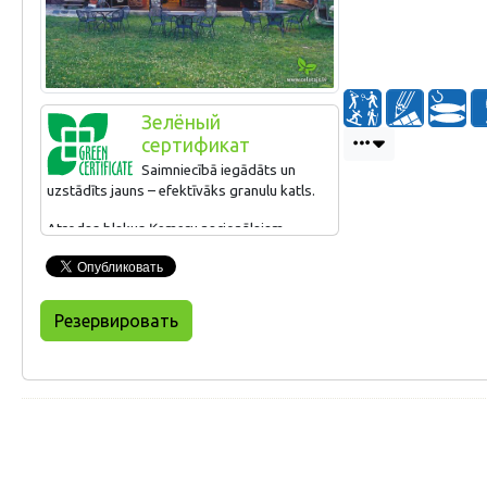
Зелёный
сертификат
Saimniecībā iegādāts un
uzstādīts jauns – efektīvāks granulu katls.
Atrodas blakus Ķemeru nacionālajam
parkam, tādēļ aktīvi sadarbojas ar parka
administrāciju, iekļaujoties kopējā ĶNP
piedāvājumā (piemēram, piedalās dažādos
tā organizētajos pasākumos "Ceļotāju
Резервировать
dienas" u.c.). Sadarbojas ar vietējiem
mājražotājiem un bioloģiskajām
saimniecībām.