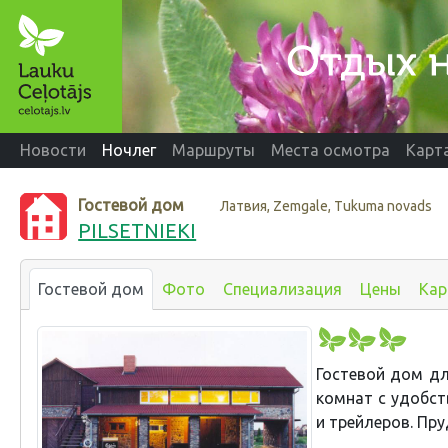
Новости
Ночлег
Маршруты
Места осмотра
Карт
Гостевой дом
Латвия, Zemgale, Tukuma novads
PILSETNIEKI
Гостевой дом
Фото
Специализация
Цены
Кар
Гостевой дом дл
комнат с удобст
и трейлеров. Пру