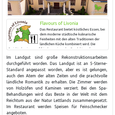
Flavours of Livonia
Das Restaurant bietet köstliches Essen, bei
dem moderne städtische kulinarische
Feinheiten mit den alten Traditionen der
ländlichen Küche kombiniert wird. Die
Gerichte basieren auf frischen saisonalen Produkten, die von
lokalen Bauern geliefert oder im eigenen Bio-Kräutergarten
Im Landgut sind große Rekonstruktionsarbeiten
angebaut werden.
durchgeführt worden. Das Landgut ist an 5-Sterne-
Standard angepasst worden, aber es ist gelungen,
auch den Atem der alten Zeiten und die prachtvolle
ländliche Romantik zu erhalten. Die Zimmer werden
von Holzöfen und Kaminen verziert. Bei den Spa-
Behandlungen wird das Beste in der Welt mit dem
Reichtum aus der Natur Lettlands zusammengesetzt.
Im Restaurant werden Speisen für Feinschmecker
angeboten.