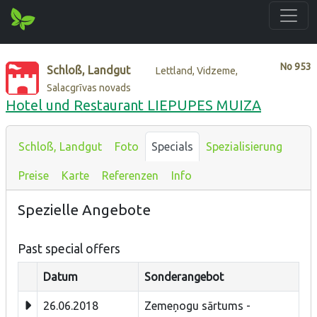
No
953
Schloß, Landgut
Lettland, Vidzeme,
Salacgrīvas novads
Hotel und Restaurant LIEPUPES MUIZA
Schloß, Landgut
Foto
Specials
Spezialisierung
Preise
Karte
Referenzen
Info
Spezielle Angebote
Past special offers
Datum
Sonderangebot
26.06.2018
Zemeņogu sārtums -