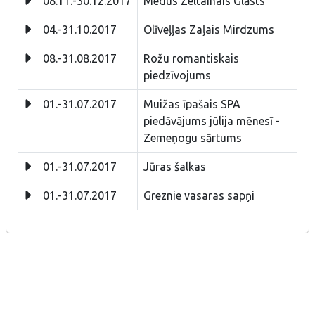
08.11.-30.12.2017
Medus Zeltainais Glāsts
04.-31.10.2017
Olīveļļas Zaļais Mirdzums
08.-31.08.2017
Rožu romantiskais
piedzīvojums
01.-31.07.2017
Muižas īpašais SPA
piedāvājums jūlija mēnesī -
Zemeņogu sārtums
01.-31.07.2017
Jūras šalkas
01.-31.07.2017
Greznie vasaras sapņi