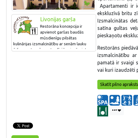
Apartamenti ir ie
ekskluzīvā britu z
Livonijas garša
Izsmalcinātas det
Restorāna koncepcija ir
satīna gultas ve
apvienot garšas baudās
pieskaņotu eksklu
mūsdienīgu pilsētas
kulinārijas izsmalcinātību ar senām lauku
Restorāns piedāvā
ēdienu gatavošanas tradīcijām, ievērojot
izsmalcinātību a
sezonu un maksimāli izmantojot svaigās
vietējo produktu sastāvdaļas. Svaigie
pamatā ir svaigi s
produkti tiek iegūti no vietējiem
vai kuri izaudzēti
lauksaimniekiem, savukārt, zaļumi un
garšaugi sezonā no pašas muižas
Skatīt pilno aprakst
ekoloģiskā garšaugu dārza.