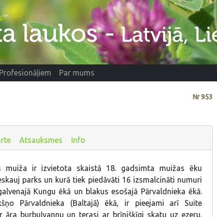
Profesionāļiem
Par mums
Nr
953
rte
Atsauksmes
Info
s muiža ir izvietota skaistā 18. gadsimta muižas ēku
skauj parks un kurā tiek piedāvāti 16 izsmalcināti numuri
alvenajā Kungu ēkā un blakus esošajā Pārvaldnieka ēkā.
šņo Pārvaldnieka (Baltajā) ēkā, ir pieejami arī Suite
r āra burbuļvannu un terasi ar brīnišķīgi skatu uz ezeru.