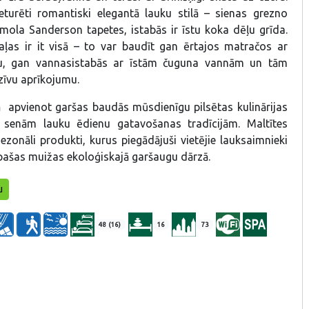
turēti romantiski elegantā lauku stilā – sienas grezno
īmola Sanderson tapetes, istabās ir īstu koka dēļu grīda.
aļas ir it visā – to var baudīt gan ērtajos matračos ar
ļu, gan vannasistabās ar īstām čuguna vannām un tām
zīvu aprīkojumu.
 apvienot garšas baudās mūsdienīgu pilsētas kulinārijas
r senām lauku ēdienu gatavošanas tradīcijām. Maltītes
ezonāli produkti, kurus piegādājuši vietējie lauksaimnieki
 pašas muižas ekoloģiskajā garšaugu dārzā.
u
48 (16)
16
73