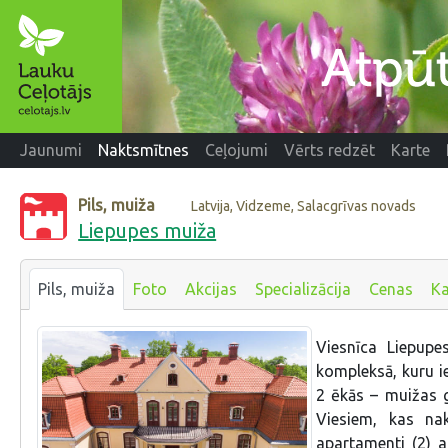
Jaunumi
Naktsmītnes
Ceļojumi
Vērts redzēt
Karte
Pils, muiža
Latvija, Vidzeme, Salacgrīvas novads
Liepupes muiža
Pils, muiža
Foto
Akcijas
Specializācija
Cenas
Ka
Viesnīca Liepupe
kompleksā, kuru ie
2 ēkās – muižas g
Viesiem, kas nak
apartamenti (2) a