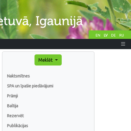
EN
LV
DE
RU
Meklēt
Naktsmītnes
SPA un īpašie piedāvājumi
Prāmji
Baltija
Rezervēt
Publikācijas