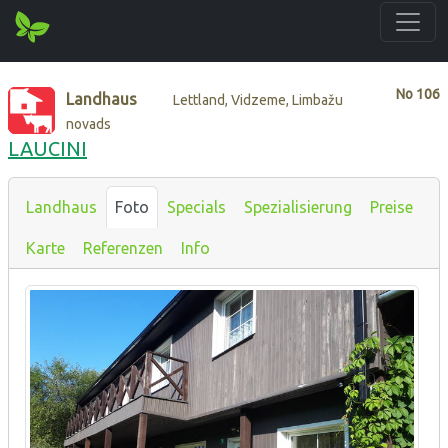
No
106
Landhaus
Lettland, Vidzeme, Limbažu
novads
LAUCINI
Landhaus
Foto
Specials
Spezialisierung
Preise
Karte
Referenzen
Info