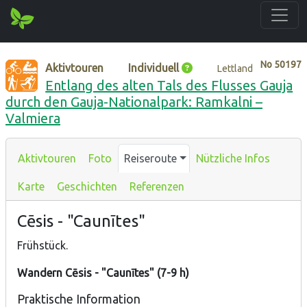
No
50197
Aktivtouren
Individuell
Lettland
Entlang des alten Tals des Flusses Gauja
durch den Gauja-Nationalpark: Ramkalni –
Valmiera
Aktivtouren
Foto
Reiseroute
Nützliche Infos
Karte
Geschichten
Referenzen
Cēsis - "Caunītes"
Frühstück.
Wandern Cēsis - "Caunītes" (7-9 h)
Praktische Information