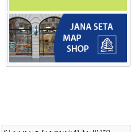
© Lauku celotajs, Kalnciema iela 40, Riga, LV-1083,