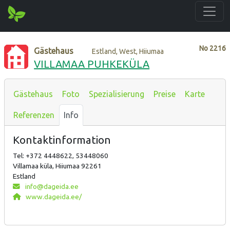
No
2216
Gästehaus
Estland, West, Hiiumaa
VILLAMAA PUHKEKÜLA
Gästehaus
Foto
Spezialisierung
Preise
Karte
Referenzen
Info
Kontaktinformation
Tel: +372 4448622, 53448060
Villamaa küla, Hiiumaa 92261
Estland
info@dageida.ee
www.dageida.ee/