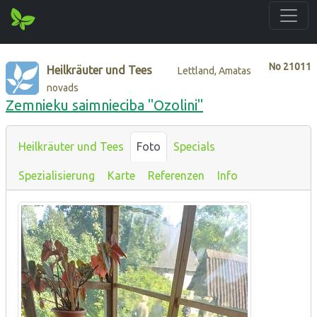
No
21011
Heilkräuter und Tees
Lettland, Amatas
novads
Zemnieku saimnieciba "Ozolini"
Heilkräuter und Tees
Foto
Specials
Spezialisierung
Karte
Referenzen
Info