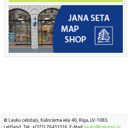
© Lauku celotajs, Kalnciema iela 40, Riga, LV-1083,
Lettland, Tel.: +(371) 26433316, E-Mail:
lauku@celotajs.lv