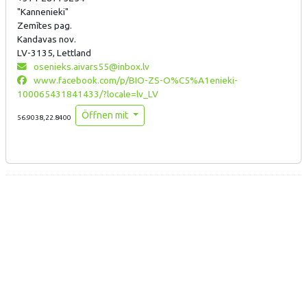
"Kannenieki"
Zemītes pag.
Kandavas nov.
LV-3135, Lettland
osenieks.aivars55@inbox.lv
www.facebook.com/p/BIO-ZS-O%C5%A1enieki-
100065431841433/?locale=lv_LV
Öffnen mit
56.9038,22.8400