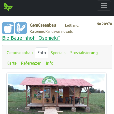
No
20970
Gemüseanbau
Lettland,
Kurzeme, Kandavas novads
Bio Bauernhof "Osenieki"
Gemüseanbau
Foto
Specials
Spezialisierung
Karte
Referenzen
Info