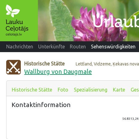
Nachrichten
Unterkünfte
Routen
Sehenswürdigkeiten
Historische Stätte
Lettland, Vidzeme, Ķekavas nov
Wallburg von Daugmale
Historische Stätte
Foto
Spezialisierung
Karte
Ges
Kontaktinformation
56.8313,24