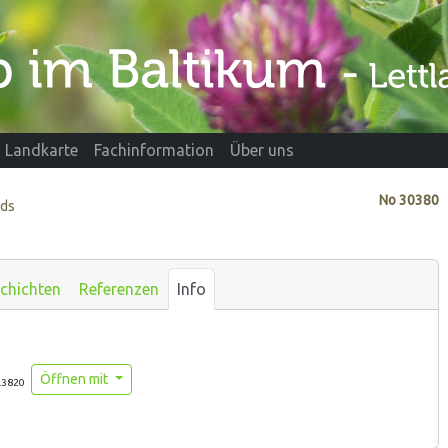
Landkarte
Fachinformation
Über uns
No
30380
ads
chichten
Referenzen
Info
Öffnen mit
.3820