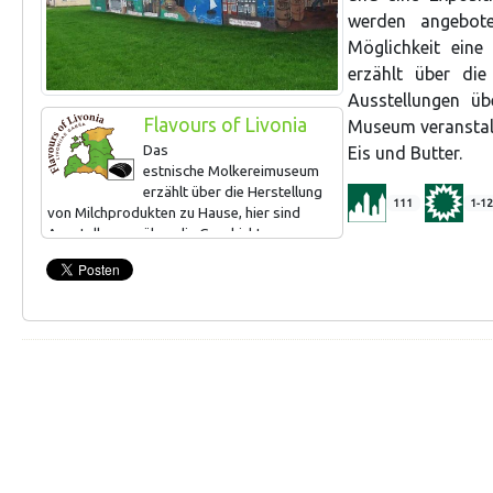
werden angebot
Möglichkeit eine
erzählt über die
Ausstellungen üb
Flavours of Livonia
Museum veranstal
Das
Eis und Butter.
estnische Molkereimuseum
erzählt über die Herstellung
111
1-12
von Milchprodukten zu Hause, hier sind
Ausstellungen über die Geschichte
der Milchwirtschaft anzusehen. Das Museum
veranstaltet auch Workshops zur
Herstellung von Süßquark, Käse, Eis
und Butter.