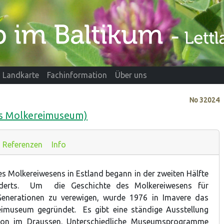
Landkarte
Fachinformation
Über uns
No
32024
s Molkereimuseum)
Referenzen
Info
es Molkereiwesens in Estland begann in der zweiten Hälfte
nderts. Um die Geschichte des Molkereiwesens für
nerationen zu verewigen, wurde 1976 in Imavere das
eimuseum gegründet. Es gibt eine ständige Ausstellung
tion im Draussen. Unterschiedliche Museumsprogramme