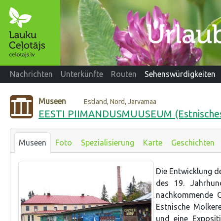
Nachrichten
Unterkünfte
Routen
Sehenswürdigkeiten
Museen
Estland, Nord, Jarvamaa
EESTI PIIMANDUSMUUSEUM (Estnische
Museen
Foto
Spezialisierung
Karte
Geschichten
Die Entwicklung d
des 19. Jahrhu
nachkommende Ge
Estnische Molker
und eine Exposi