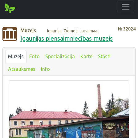
Nr
32024
Muzejs
Igaunija, Ziemeļi, Jarvamaa
Igaunijas piensaimniecības muzejs
Muzejs
Foto
Specializācija
Karte
Stāsti
Atsauksmes
Info