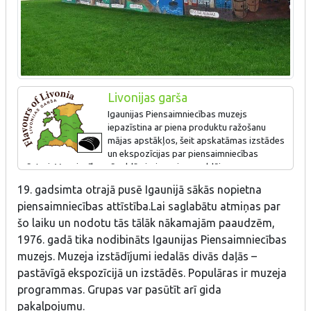
Livonijas garša
Igaunijas Piensaimniecības muzejs
iepazīstina ar piena produktu ražošanu
mājas apstākļos, šeit apskatāmas izstādes
un ekspozīcijas par piensaimniecības
vēsturi. Muzejs rīko arī saldā sieriņa, siera, saldējuma un
sviesta gatavošanas darbnīcas.
19. gadsimta otrajā pusē Igaunijā sākās nopietna
piensaimniecības attīstība.
Lai saglabātu atmiņas par
šo laiku un nodotu tās tālāk nākamajām paaudzēm,
1976. gadā tika nodibināts Igaunijas Piensaimniecības
muzejs.
Muzeja izstādījumi iedalās divās daļās –
pastāvīgā ekspozīcijā un izstādēs.
Populāras ir muzeja
programmas.
Grupas var pasūtīt arī gida
pakalpojumu.