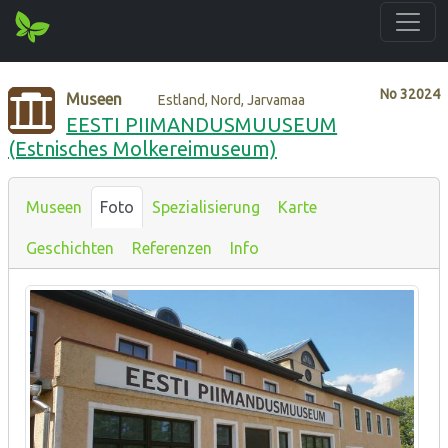
No
32024
Museen
Estland, Nord, Jarvamaa
EESTI PIIMANDUSMUUSEUM
(Estnisches Molkereimuseum)
Museen
Foto
Spezialisierung
Karte
Geschichten
Referenzen
Info