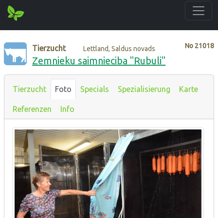
No
21018
Tierzucht
Lettland, Saldus novads
Zemnieku saimnieciba "Rubuli"
Tierzucht
Foto
Specials
Spezialisierung
Karte
Referenzen
Info