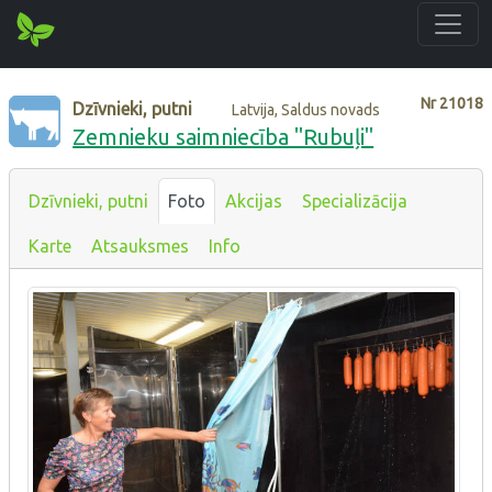
Nr
21018
Dzīvnieki, putni
Latvija, Saldus novads
Zemnieku saimniecība "Rubuļi"
Dzīvnieki, putni
Foto
Akcijas
Specializācija
Karte
Atsauksmes
Info